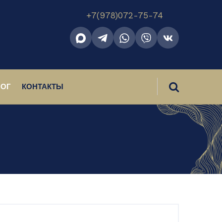
+7(978)072-75-74‬
ЛОГ
КОНТАКТЫ