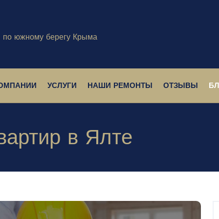
и по южному берегу Крыма
КОМПАНИИ
УСЛУГИ
НАШИ РЕМОНТЫ
ОТЗЫВЫ
Б
квартир в Ялте