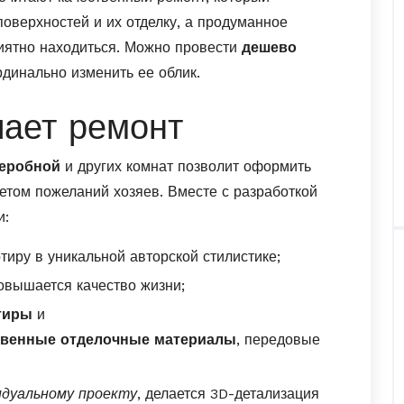
оверхностей и их отделку, а продуманное
риятно находиться. Можно провести
дешево
рдинально изменить ее облик.
шает ремонт
деробной
и других комнат позволит оформить
етом пожеланий хозяев. Вместе с разработкой
и:
тиру в уникальной авторской стилистике;
овышается качество жизни;
тиры
и
твенные отделочные материалы
, передовые
идуальному проекту
, делается 3D-детализация